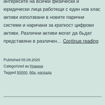
интересите на всички физически и
юридически лица работещи с един нов клас
активи използвани в новите парични
системи и наричани за краткост цифрови
активи. Различни активи могат да бъдат
ББ
представяни в различен…
Continue reading
об
на
Published
05.09.2020
50
Categorized as
Новини
00
Tagged
50000
,
бба
,
награда
ле
Ча
I