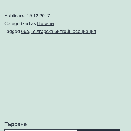
сре
ББА
Published
19.12.2017
Categorized as
Новини
Tagged
бба
,
българска биткойн асоциация
Търсене