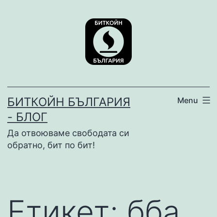
Skip
to
content
БИТКОЙН БЪЛГАРИЯ
Menu
- БЛОГ
Да отвоюваме свободата си
обратно, бит по бит!
Етикет:
бба