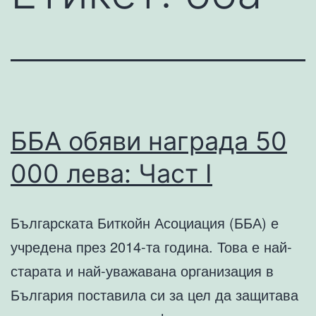
ББА обяви награда 50
000 лева: Част I
Българската Биткойн Асоциация (ББА) е
учредена през 2014-та година. Това е най-
старата и най-уважавана организация в
България поставила си за цел да защитава